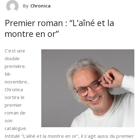
By
Chronica
Premier roman : “L’aîné et la
montre en or”
C’est une
double
première.
Mi-
novembre,
Chronica
sortira le
premier
roman de
son
catalogue.
Intitulé “L’aîné et la montre en or”, il s’agit aussi du premier