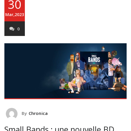
30
Mar,2023
0
By
Chronica
Small Bands : une nouvelle BD