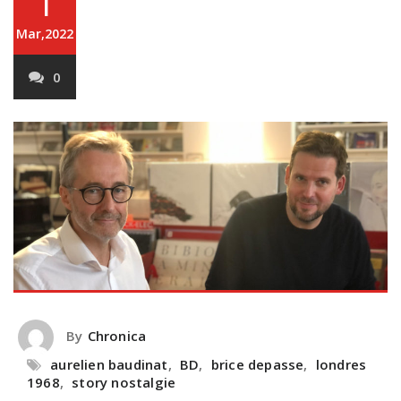
1
Mar,2022
0
By
Chronica
aurelien baudinat
,
BD
,
brice depasse
,
londres
1968
,
story nostalgie