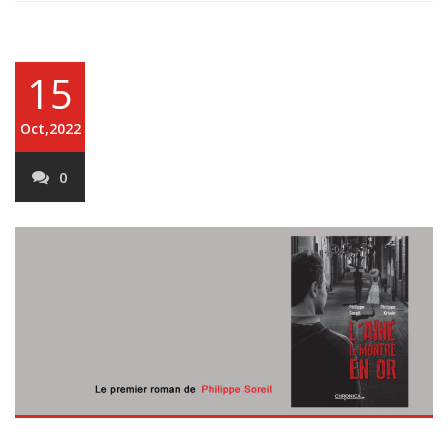
15
Oct,2022
0