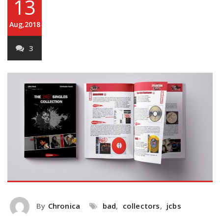
13
Aug,2018
3
By
Chronica
bad
,
collectors
,
jcbs