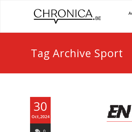
A
Tag Archive Sport
30
Oct,2024
0