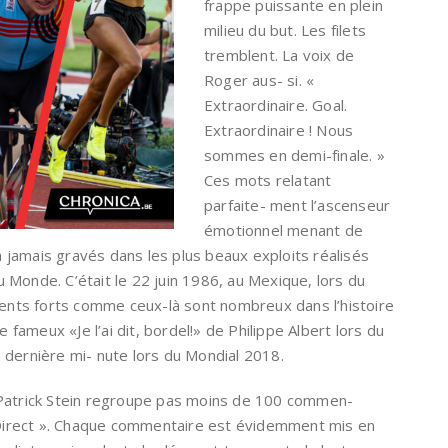
frappe puissante en plein
milieu du but. Les filets
tremblent. La voix de
Roger aus- si. «
Extraordinaire. Goal.
Extraordinaire ! Nous
sommes en demi-finale. »
Ces mots relatant
parfaite- ment l’ascenseur
émotionnel menant de
 à jamais gravés dans les plus beaux exploits réalisés
Monde. C’était le 22 juin 1986, au Mexique, lors du
ts forts comme ceux-là sont nombreux dans l’histoire
e fameux «Je l’ai dit, bordel!» de Philippe Albert lors du
 dernière mi- nute lors du Mondial 2018.
 Patrick Stein regroupe pas moins de 100 commen-
n Direct ». Chaque commentaire est évidemment mis en