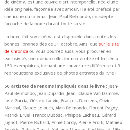
de cinéma, est une œuvre d’art intemporelle, née d’une
idée originale, façonnée avec amour. Il a été préfacé par
une icône du cinéma : Jean-Paul Belmondo, un adepte
farouche de la boxe durant toute sa vie.
La boxe fait son cinéma est disponible dans toutes les
bonnes librairies dès ce 31 octobre. Ainsi que
sur le site
de Chronica
où vous pourrez aussi vous procurer en
exclusivité, une édition collector numérotée et limitée à
150 exemplaires, incluant une couverture différente et 3
reproductions exclusives de photos extraites du livre !
50 artistes de renoms impliqués dans le livre :
Jean-
Paul Belmondo, Jean Dujardin, Jean- Claude Van Damme,
José Garcia, Gérard Lanvin, François Damiens, Olivier
Marchal, Claude Lelouch, Alain Belmondo, Florent Pagny,
Patrick Bruel, Franck Dubosc, Philippe Lacheau, Gérard
Jugnot, Pierre Richard, Annie Cordy, Pierre Arditi, Mathieu
Amalric, Patrick Timsit, Yolande Moreau, Kad Merad, Nikos