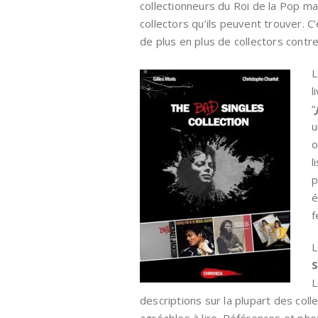
collectionneurs du Roi de la Pop ma
collectors qu’ils peuvent trouver. C
de plus en plus de collectors contre
L
l
“
u
o
l
p
é
f
L
S
L
descriptions sur la plupart des col
agréables à lire. Références et pho