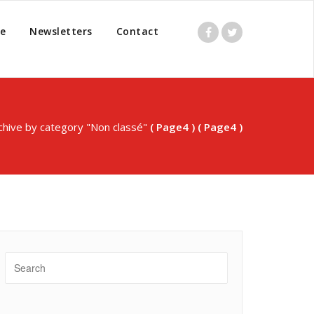
e
Newsletters
Contact
chive by category "Non classé"
( Page4 ) ( Page4 )