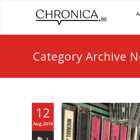
A
Category Archive N
12
Aug,2018
3