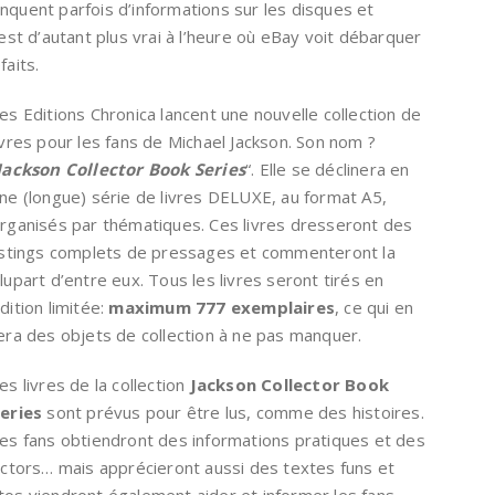
nquent parfois d’informations sur les disques et
’est d’autant plus vrai à l’heure où eBay voit débarquer
faits.
es Editions Chronica lancent une nouvelle collection de
ivres pour les fans de Michael Jackson. Son nom ?
Jackson Collector Book Series
“. Elle se déclinera en
ne (longue) série de livres DELUXE, au format A5,
rganisés par thématiques. Ces livres dresseront des
istings complets de pressages et commenteront la
lupart d’entre eux. Tous les livres seront tirés en
dition limitée:
maximum 777 exemplaires
, ce qui en
era des objets de collection à ne pas manquer.
es livres de la collection
Jackson Collector Book
eries
sont prévus pour être lus, comme des histoires.
es fans obtiendront des informations pratiques et des
lectors… mais apprécieront aussi des textes funs et
tos viendront également aider et informer les fans.